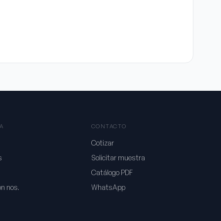
A
CONTACTO
Cotizar
s
Solicitar muestra
Catálogo PDF
on nos.
WhatsApp