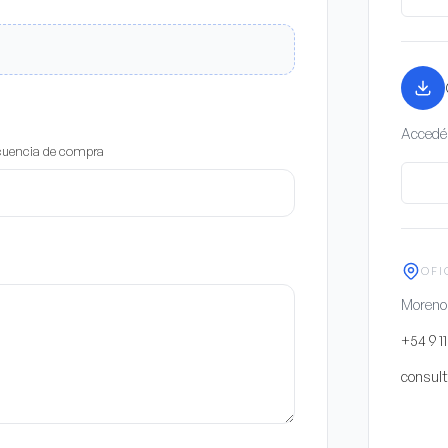
Accedé 
cuencia de compra
OFI
Moreno,
+54 9 1
consul