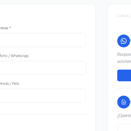
CANAL
presa
*
Respond
éfono / WhatsApp
asisten
incia / País
¿Querés