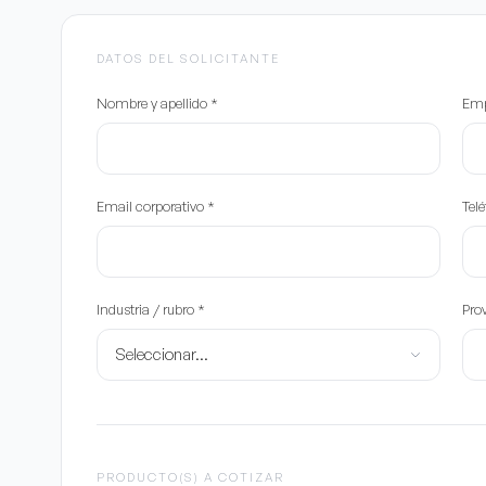
DATOS DEL SOLICITANTE
Nombre y apellido
*
Em
Email corporativo
*
Tel
Industria / rubro
*
Prov
PRODUCTO(S) A COTIZAR