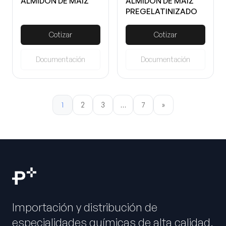
ALMIDON DE MAIZ
ALMIDON DE MAIZ
PREGELATINIZADO
Cotizar
Cotizar
Documentación
Documentación
1
2
3
…
7
»
Importación y distribución de
especialidades químicas de alta calidad.