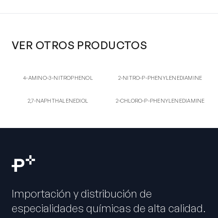
VER OTROS PRODUCTOS
4-AM
2-NI
4-AMINO-3-NITROPHENOL
2-NITRO-P-
4-AMINO-3-NITROPHENOL
2-NITRO-P-PHENYLENEDIAMINE
PHENYLENEDIAMINE
2,7-
2-CH
2,7-NAPHTHALENEDIOL
2-CHLORO-P-
2,7-NAPHTHALENEDIOL
2-CHLORO-P-PHENYLENEDIAMINE
PHENYLENEDIAMINE
Importación y distribución de
especialidades químicas de alta calidad.