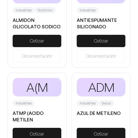
Industrias
Nutricion
Industrias
ALMIDON
ANTIESPUMANTE
GLICOLATO SODICO
SILICONADO
LIQUIDO AF 30
Cotizar
Cotizar
Documentación
Documentación
A(M
ADM
Industrias
Industrias
Salud
ATMP (ACIDO
AZUL DE METILENO
METILEN
FOSFONICO)
Cotizar
Cotizar