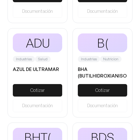
Documentación
Documentación
ADU
B(
Industrias
Salud
Industrias
Nutricion
AZUL DE ULTRAMAR
BHA
(BUTILHIDROXIANISOL)
Cotizar
Cotizar
Documentación
Documentación
BHT(
BDS