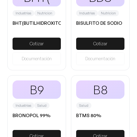
Industrias
Nutricion
Industrias
Nutricion
BHT(BUTILHIDROXITOLUENO)
BISULFITO DE SODIO
Cotizar
Cotizar
Documentación
Documentación
B9
B8
Industrias
Salud
Salud
BRONOPOL 99%
BTMS 80%
Cotizar
Cotizar