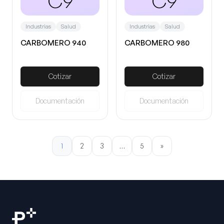
C9
C9
Industrias
Salud
Industrias
Salud
CARBOMERO 940
CARBOMERO 980
Cotizar
Cotizar
Documentación
Documentación
1
2
3
…
5
»