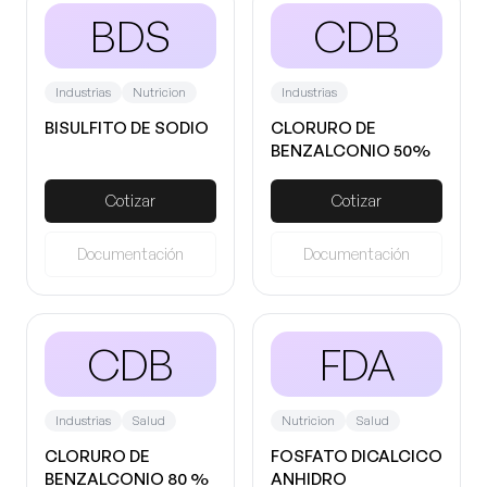
BDS
CDB
Industrias
Nutricion
Industrias
BISULFITO DE SODIO
CLORURO DE
BENZALCONIO 50%
Cotizar
Cotizar
Documentación
Documentación
CDB
FDA
Industrias
Salud
Nutricion
Salud
CLORURO DE
FOSFATO DICALCICO
BENZALCONIO 80 %
ANHIDRO