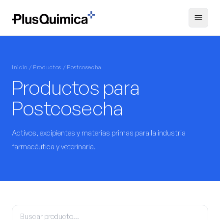
Inicio / Productos / Postcosecha
Productos para
Postcosecha
Activos, excipientes y materias primas para la industria
farmacéutica y veterinaria.
Buscar