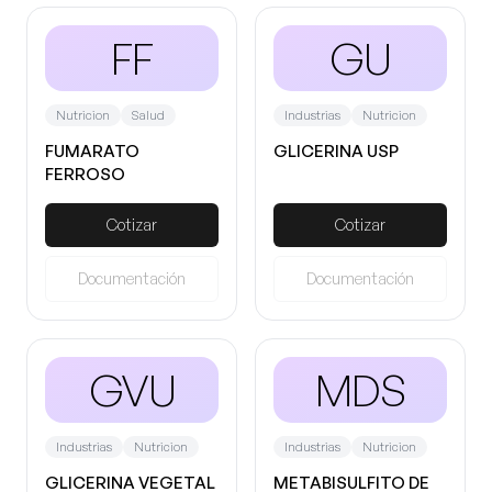
FF
GU
Nutricion
Salud
Industrias
Nutricion
FUMARATO
GLICERINA USP
FERROSO
Cotizar
Cotizar
Documentación
Documentación
GVU
MDS
Industrias
Nutricion
Industrias
Nutricion
GLICERINA VEGETAL
METABISULFITO DE