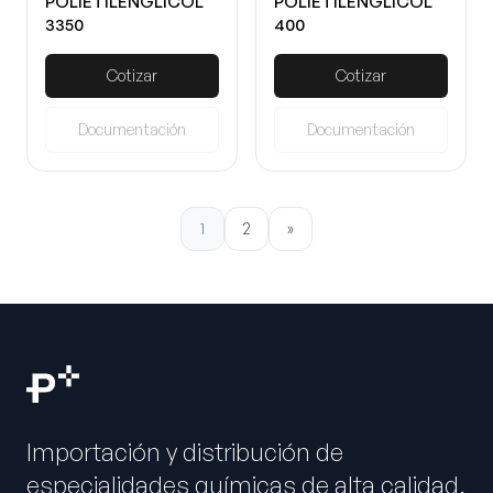
POLIETILENGLICOL
POLIETILENGLICOL
3350
400
Cotizar
Cotizar
Documentación
Documentación
1
2
»
Importación y distribución de
especialidades químicas de alta calidad.