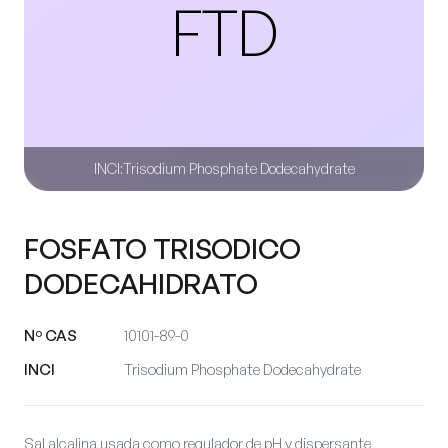
FTD
INCI:
Trisodium Phosphate Dodecahydrate
FOSFATO TRISODICO
DODECAHIDRATO
Nº CAS
10101-89-0
INCI
Trisodium Phosphate Dodecahydrate
Sal alcalina usada como regulador de pH y dispersante