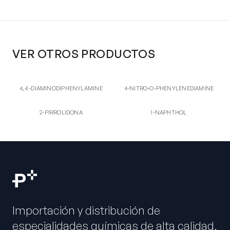
VER OTROS PRODUCTOS
4,4'
4-NI
4,4'-DIAMINODIPHENYLAMINE
4-NITRO-O-
4,4'-DIAMINODIPHENYLAMINE
4-NITRO-O-PHENYLENEDIAMINE
PHENYLENEDIAMINE
2-PI
1-NA
2-PIRROLIDONA
1-NAPHTHOL
2-PIRROLIDONA
1-NAPHTHOL
Importación y distribución de
especialidades químicas de alta calidad.