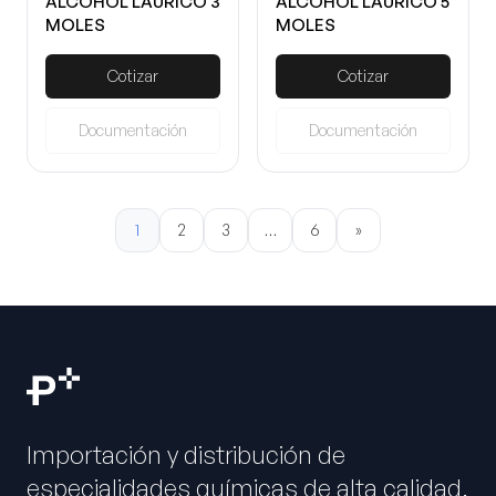
ALCOHOL LAURICO 3
ALCOHOL LAURICO 5
MOLES
MOLES
Cotizar
Cotizar
Documentación
Documentación
1
2
3
…
6
»
Importación y distribución de
especialidades químicas de alta calidad.