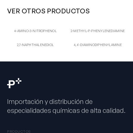
VER OTROS PRODUCTOS
4-AM
2-ME
4-AMINO-3-NITROPHENOL
2-METHYL-P-
4-AMINO-3-NITROPHENOL
2-METHYL-P-PHENYLENEDIAMINE
PHENYLENEDIAMINE
2,7-
4,4'
2,7-NAPHTHALENEDIOL
4,4'-DIAMINODIPHENYLAMINE
2,7-NAPHTHALENEDIOL
4,4'-DIAMINODIPHENYLAMINE
Importación y distribución de
especialidades químicas de alta calidad.
PRODUCTOS