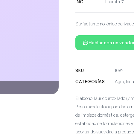
INCI
Laureth-7
Surfactante no iónico derivado
Hablar con un vende
SKU
1082
CATEGORÍAS
Agro, Indu
El alcohol láurico etoxilado (7 
Posee excelente capacidad emul
de limpieza doméstica, deterge
estabilidad de formulaciones 
aportando suavidad a producto