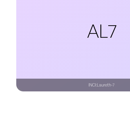
AL7
INCI:
Laureth-7