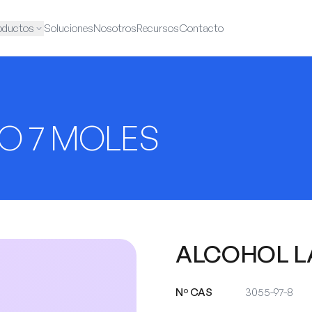
oductos
Soluciones
Nosotros
Recursos
Contacto
O 7 MOLES
ALCOHOL L
Nº CAS
3055-97-8