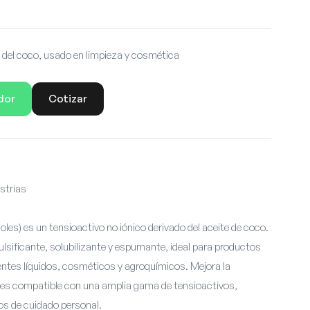
 del coco, usado en limpieza y cosmética
dor
Cotizar
strias
moles) es un tensioactivo no iónico derivado del aceite de coco.
sificante, solubilizante y espumante, ideal para productos
ntes líquidos, cosméticos y agroquímicos. Mejora la
y es compatible con una amplia gama de tensioactivos,
s de cuidado personal.