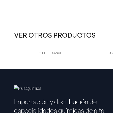
VER OTROS PRODUCTOS
2H
4,
2-ETIL HEXANOL
4,4'-DIA
2-ETIL HEXANOL
4,
Importación y distribución de
especialidades químicas de alta