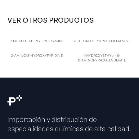
VER OTROS PRODUCTOS
2-NI
2-CH
2-NITRO-P-
2-CHLORO-P-
2-NITRO-P-PHENYLENEDIAMINE
2-CHLORO-P-PHENYLENEDIAMINE
PHENYLENEDIAMINE
PHENYLENEDIAMINE
2-AM
1S
2-AMINO-3-
1-HYDROXYETHYL-4,5-
2-AMINO-3-HYDROXYPYRIDINE
1-HYDROXYETHYL-4,5-
HYDROXYPYRIDINE
DIAMINOPYRAZOLE SULFATE
DIAMINOPYRAZOLE SULFATE
Importación y distribución de
especialidades químicas de alta calidad.