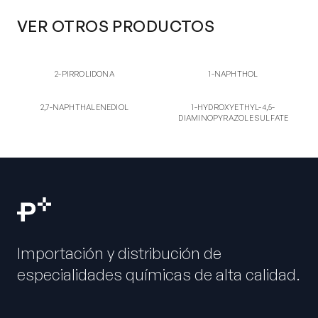
VER OTROS PRODUCTOS
2-PI
1-NA
2-PIRROLIDONA
1-NAPHTHOL
2-PIRROLIDONA
1-NAPHTHOL
2,7-
1S
2,7-NAPHTHALENEDIOL
1-HYDROXYETHYL-4,5-
2,7-NAPHTHALENEDIOL
1-HYDROXYETHYL-4,5-
DIAMINOPYRAZOLE SULFATE
DIAMINOPYRAZOLE SULFATE
Importación y distribución de
especialidades químicas de alta calidad.