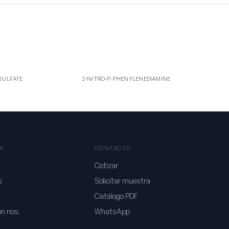
2-NI
 SULFATE
2-NITRO-P-PHENYLENEDIAMINE
SULFATE
2-NITRO-P-PHENYLENEDIAMINE
A
CONTACTO
Cotizar
s
Solicitar muestra
Catálogo PDF
on nos.
WhatsApp