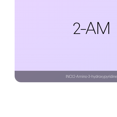
2-AM
INCI:
2-Amino-3-hydroxypyridine