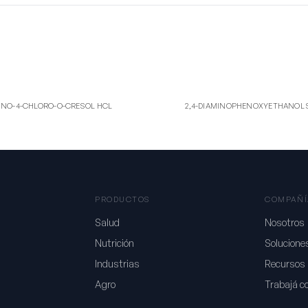
H
2S
-4-CHLORO-O-CRESOL HCL
2,4-DIAMINOPHENOXYETHANOL
INO-4-CHLORO-O-CRESOL HCL
2,4-DIAMINOPHENOXYETHANOL 
PRODUCTOS
COMPAÑÍ
Salud
Nosotros
Nutrición
Solucione
Industrias
Recursos
Agro
Trabajá c