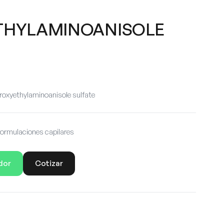
THYLAMINOANISOLE
oxyethylaminoanisole sulfate
formulaciones capilares
dor
Cotizar