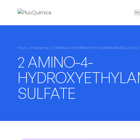
Pr
Inicio /
Productos
/ 2 AMINO-4-HYDROXYETHYLAMINOANISOLE SULF
2 AMINO-4-
HYDROXYETHYLA
SULFATE