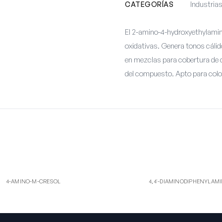
CATEGORÍAS
Industrias
El 2-amino-4-hydroxyethylamin
oxidativas. Genera tonos cálid
en mezclas para cobertura de c
del compuesto. Apto para col
-AM
4,4'
-M-CRESOL
4,4'-DIAMINODIPHENYLAMINE
4-AMINO-M-CRESOL
4,4'-DIAMINODIPHENYLAM