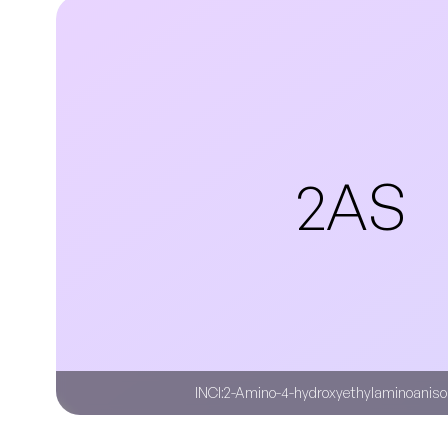
2AS
INCI:
2-Amino-4-hydroxyethylaminoanisol