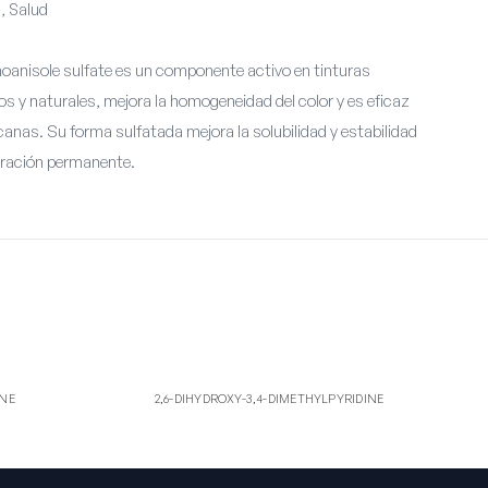
, Salud
oanisole sulfate es un componente activo en tinturas
os y naturales, mejora la homogeneidad del color y es eficaz
anas. Su forma sulfatada mejora la solubilidad y estabilidad
oración permanente.
2,6-
2,6-DIHYDROXY-3,4-DIMETHYLPYRIDINE
INE
2,6-DIHYDROXY-3,4-DIMETHYLPYRIDINE