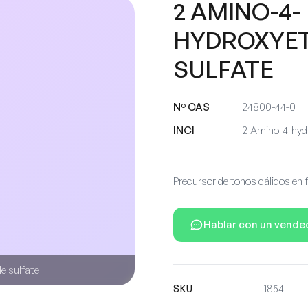
2 AMINO-4-
HYDROXYE
SULFATE
Nº CAS
24800-44-0
INCI
2-Amino-4-hydr
Precursor de tonos cálidos en 
Hablar con un vende
e sulfate
SKU
1854