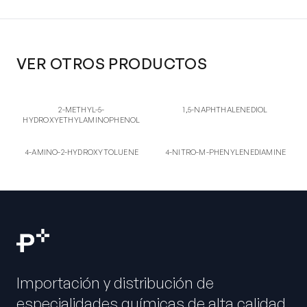
VER OTROS PRODUCTOS
2-ME
1,5-
2-METHYL-5-
1,5-NAPHTHALENEDIOL
2-METHYL-5-
1,5-NAPHTHALENEDIOL
HYDROXYETHYLAMINOPHENOL
HYDROXYETHYLAMINOPHENOL
4-AM
4-NI
4-AMINO-2-
4-NITRO-M-
4-AMINO-2-HYDROXYTOLUENE
4-NITRO-M-PHENYLENEDIAMINE
HYDROXYTOLUENE
PHENYLENEDIAMINE
Importación y distribución de
especialidades químicas de alta calidad.