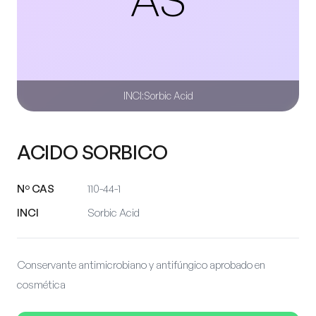
INCI:
Sorbic Acid
ACIDO SORBICO
Nº CAS
110-44-1
INCI
Sorbic Acid
Conservante antimicrobiano y antifúngico aprobado en
cosmética