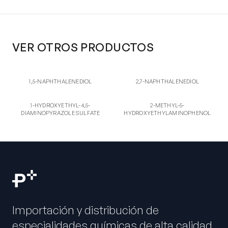
VER OTROS PRODUCTOS
1,5-
2,7-
1,5-NAPHTHALENEDIOL
2,7-NAPHTHALENEDIOL
1,5-NAPHTHALENEDIOL
2,7-NAPHTHALENEDIOL
1S
2-ME
1-HYDROXYETHYL-4,5-
2-METHYL-5-
1-HYDROXYETHYL-4,5-
2-METHYL-5-
DIAMINOPYRAZOLE SULFATE
HYDROXYETHYLAMINOPHENOL
DIAMINOPYRAZOLE SULFATE
HYDROXYETHYLAMINOPHENOL
Importación y distribución de
especialidades químicas de alta calidad.