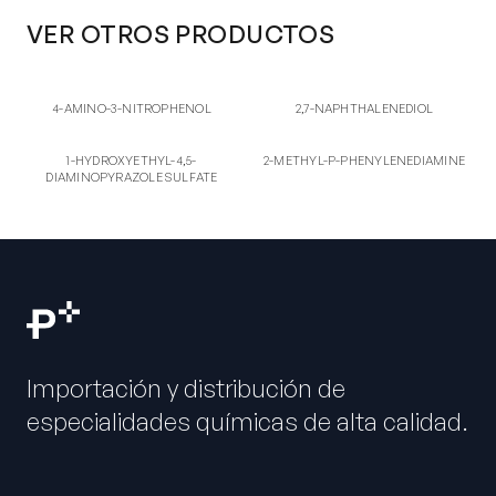
VER OTROS PRODUCTOS
4-AM
2,7-
4-AMINO-3-NITROPHENOL
2,7-NAPHTHALENEDIOL
4-AMINO-3-NITROPHENOL
2,7-NAPHTHALENEDIOL
1S
2-ME
1-HYDROXYETHYL-4,5-
2-METHYL-P-
1-HYDROXYETHYL-4,5-
2-METHYL-P-PHENYLENEDIAMINE
DIAMINOPYRAZOLE SULFATE
PHENYLENEDIAMINE
DIAMINOPYRAZOLE SULFATE
Importación y distribución de
especialidades químicas de alta calidad.