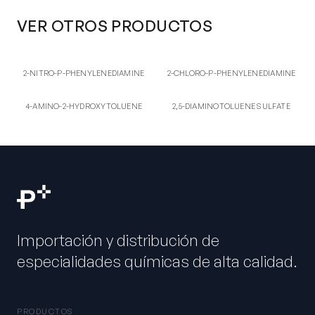
VER OTROS PRODUCTOS
2-NI
2-CH
2-NITRO-P-
2-CHLORO-P-
2-NITRO-P-PHENYLENEDIAMINE
2-CHLORO-P-PHENYLENEDIAMINE
PHENYLENEDIAMINE
PHENYLENEDIAMINE
4-AM
2S
4-AMINO-2-
2,5-DIAMINOTOLUENE
4-AMINO-2-HYDROXYTOLUENE
2,5-DIAMINOTOLUENE SULFATE
HYDROXYTOLUENE
SULFATE
Importación y distribución de
especialidades químicas de alta calidad.
PRODUCTOS