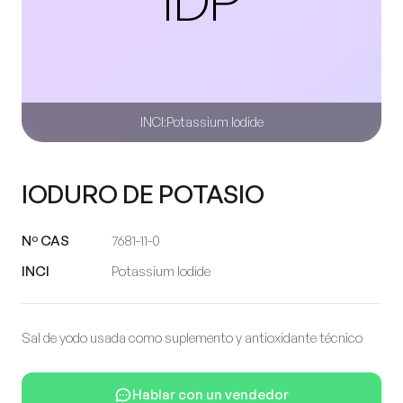
INCI:
Potassium Iodide
IODURO DE POTASIO
Nº CAS
7681-11-0
INCI
Potassium Iodide
Sal de yodo usada como suplemento y antioxidante técnico
Hablar con un vendedor