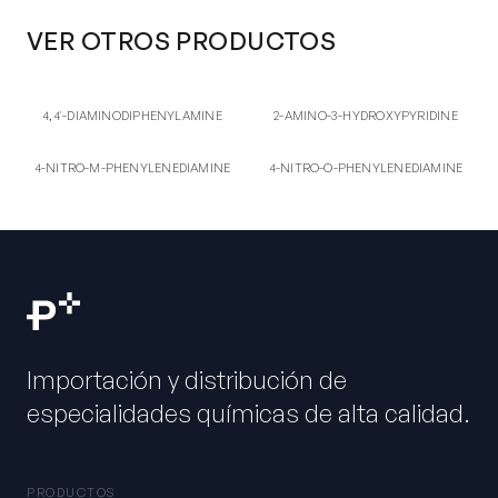
VER OTROS PRODUCTOS
4,4'
2-AM
4,4'-DIAMINODIPHENYLAMINE
2-AMINO-3-
4,4'-DIAMINODIPHENYLAMINE
2-AMINO-3-HYDROXYPYRIDINE
HYDROXYPYRIDINE
4-NI
4-NI
4-NITRO-M-
4-NITRO-O-
4-NITRO-M-PHENYLENEDIAMINE
4-NITRO-O-PHENYLENEDIAMINE
PHENYLENEDIAMINE
PHENYLENEDIAMINE
Importación y distribución de
especialidades químicas de alta calidad.
PRODUCTOS