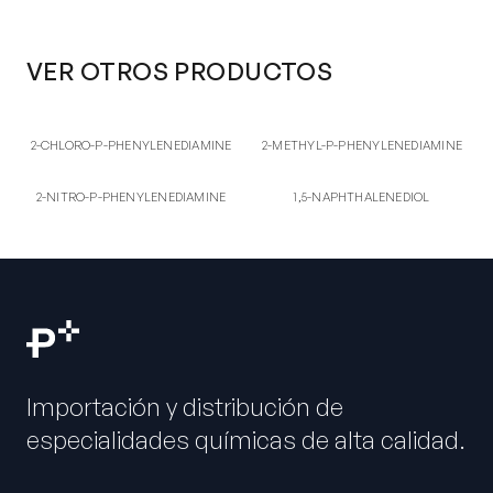
VER OTROS PRODUCTOS
2-CH
2-ME
2-CHLORO-P-
2-METHYL-P-
2-CHLORO-P-PHENYLENEDIAMINE
2-METHYL-P-PHENYLENEDIAMINE
PHENYLENEDIAMINE
PHENYLENEDIAMINE
2-NI
1,5-
2-NITRO-P-
1,5-NAPHTHALENEDIOL
2-NITRO-P-PHENYLENEDIAMINE
1,5-NAPHTHALENEDIOL
PHENYLENEDIAMINE
Importación y distribución de
especialidades químicas de alta calidad.