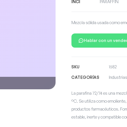
INCI
PARAFFIN
Mezcla sólida usada como emol
Hablar con un vende
SKU
1582
CATEGORÍAS
Industrias
La parafina 72/74 es una mezcl
°C. Se utiliza como emoliente
productos farmacéuticos. Form
estable, inerte y compatible co