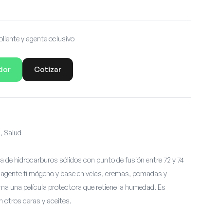
iente y agente oclusivo
dor
Cotizar
, Salud
a de hidrocarburos sólidos con punto de fusión entre 72 y 74
, agente filmógeno y base en velas, cremas, pomadas y
a una película protectora que retiene la humedad. Es
n otros ceras y aceites.