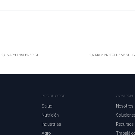
7-
2S
THALENEDIOL
2,5-DIAMINOTOLUENE SULFATE
2,7-NAPHTHALENEDIOL
2,5-DIAMINOTOLUENE SULF
PRODUCTOS
COMPAÑÍ
Salud
Nosotros
Nutrición
Solucione
Industrias
Recursos
Agro
Trabajá c