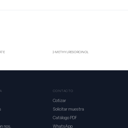
2-ME
2-METHYLRESORCINOL
ATE
2-METHYLRESORCINOL
A
CONTACTO
Cotizar
s
Solicitar muestra
Catálogo PDF
on nos.
WhatsApp