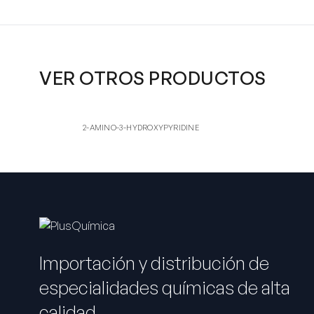
VER OTROS PRODUCTOS
2-AM
2,
2-AMINO-3-HYDROXYPYRIDINE
2,7-NAPH
2-AMINO-3-HYDROXYPYRIDINE
Importación y distribución de
especialidades químicas de alta
calidad.