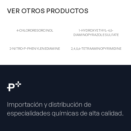
VER OTROS PRODUCTOS
4-CH
1S
4-CHLORORESORCINOL
1-HYDROXYETHYL-4,5-
4-CHLORORESORCINOL
1-HYDROXYETHYL-4,5-
DIAMINOPYRAZOLE SULFATE
DIAMINOPYRAZOLE SULFATE
2-NI
2,4,
2-NITRO-P-
2,4,5,6-
2-NITRO-P-PHENYLENEDIAMINE
2,4,5,6-TETRAAMINOPYRIMIDINE
PHENYLENEDIAMINE
TETRAAMINOPYRIMIDINE
Importación y distribución de
especialidades químicas de alta calidad.