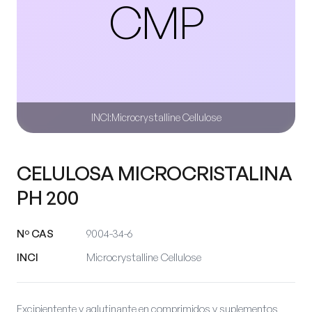
CMP
INCI:
Microcrystalline Cellulose
CELULOSA MICROCRISTALINA
PH 200
Nº CAS
9004-34-6
INCI
Microcrystalline Cellulose
Excipientente y aglutinante en comprimidos y suplementos