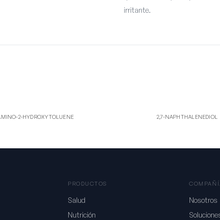
irritante.
-AM
2,7-
-2-HYDROXYTOLUENE
2,7-NAPHTHALENEDIOL
AMINO-2-HYDROXYTOLUENE
2,7-NAPHTHALENEDIOL
PRODUCTOS
COMPAÑÍ
Salud
Nosotros
Nutrición
Solucione