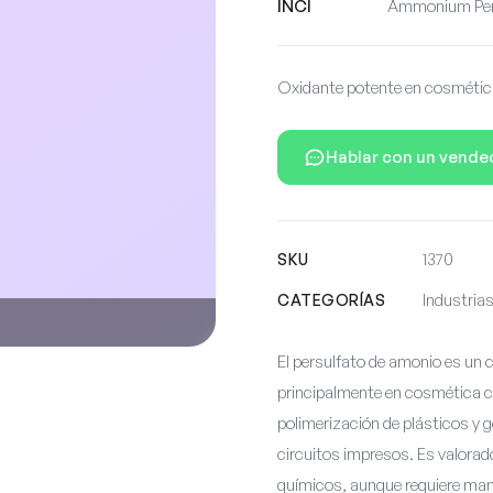
INCI
Ammonium Per
Oxidante potente en cosmética 
Hablar con un vende
SKU
1370
CATEGORÍAS
Industrias
El persulfato de amonio es u
principalmente en cosmética c
polimerización de plásticos y g
circuitos impresos. Es valorad
químicos, aunque requiere man