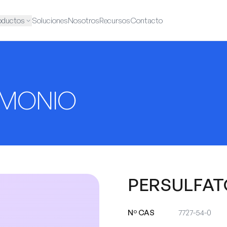
oductos
Soluciones
Nosotros
Recursos
Contacto
AMONIO
PERSULFAT
Nº CAS
7727-54-0