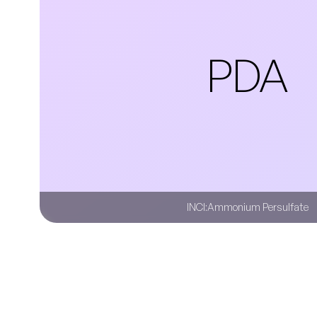
PDA
INCI:
Ammonium Persulfate