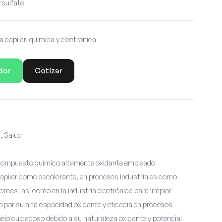
sulfate
capilar, química y electrónica
dor
Cotizar
, Salud
n compuesto químico altamente oxidante empleado
apilar como decolorante, en procesos industriales como
omas, así como en la industria electrónica para limpiar
o por su alta capacidad oxidante y eficacia en procesos
ejo cuidadoso debido a su naturaleza oxidante y potencial