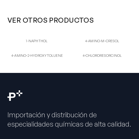
VER OTROS PRODUCTOS
1-NA
4-AM
1-NAPHTHOL
4-AMINO-M-CRESOL
1-NAPHTHOL
4-AMINO-M-CRESOL
4-AM
4-CH
4-AMINO-2-
4-CHLORORESORCINOL
4-AMINO-2-HYDROXYTOLUENE
4-CHLORORESORCINOL
HYDROXYTOLUENE
Importación y distribución de
especialidades químicas de alta calidad.